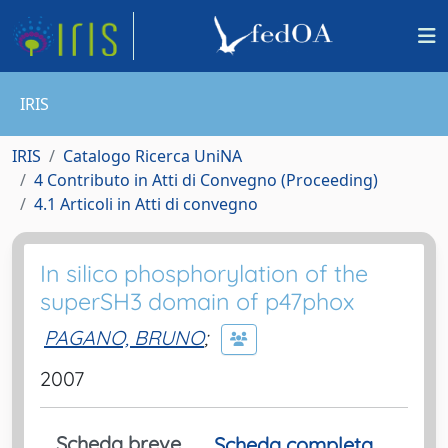
IRIS
IRIS
Catalogo Ricerca UniNA
4 Contributo in Atti di Convegno (Proceeding)
4.1 Articoli in Atti di convegno
In silico phosphorylation of the
superSH3 domain of p47phox
PAGANO, BRUNO
;
2007
Scheda breve
Scheda completa