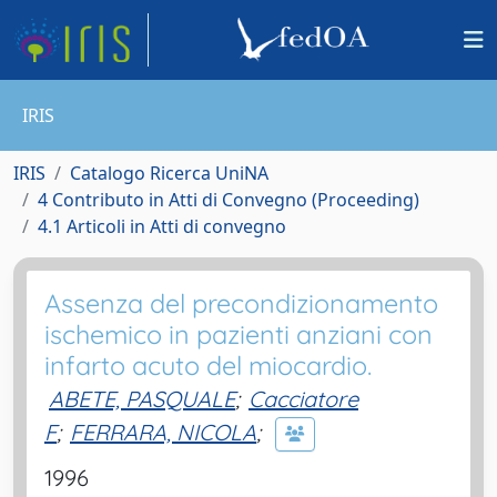
IRIS
IRIS
Catalogo Ricerca UniNA
4 Contributo in Atti di Convegno (Proceeding)
4.1 Articoli in Atti di convegno
Assenza del precondizionamento
ischemico in pazienti anziani con
infarto acuto del miocardio.
ABETE, PASQUALE
;
Cacciatore
F
;
FERRARA, NICOLA
;
1996