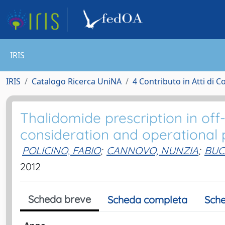
IRIS
IRIS
Catalogo Ricerca UniNA
4 Contributo in Atti di 
Thalidomide prescription in off-la
consideration and operational 
POLICINO, FABIO
;
CANNOVO, NUNZIA
;
BUC
2012
Scheda breve
Scheda completa
Sche