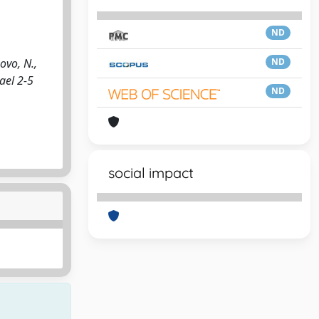
ND
ovo, N.,
ND
rael 2-5
ND
social impact