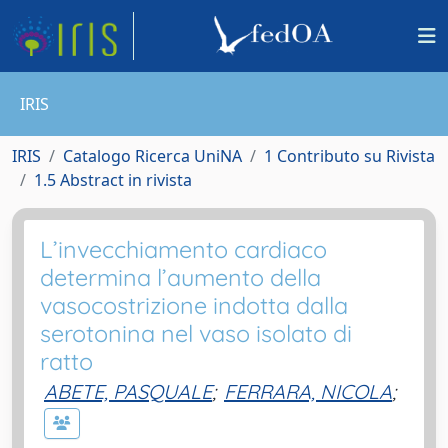
IRIS
IRIS
Catalogo Ricerca UniNA
1 Contributo su Rivista
1.5 Abstract in rivista
L’invecchiamento cardiaco
determina l’aumento della
vasocostrizione indotta dalla
serotonina nel vaso isolato di
ratto
ABETE, PASQUALE
;
FERRARA, NICOLA
;