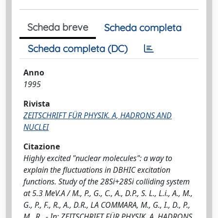
Scheda breve
Scheda completa
Scheda completa (DC)
Anno
1995
Rivista
ZEITSCHRIFT FÜR PHYSIK. A, HADRONS AND
NUCLEI
Citazione
Highly excited "nuclear molecules": a way to
explain the fluctuations in DBHIC excitation
functions. Study of the 28Si+28Si colliding system
at 5.3 MeV.A / M., P., G., C., A., D.P., S. L., L.i., A., M.,
G., P., F., R., A., D.R., LA COMMARA, M., G., I., D., P.,
M., R.. - In: ZEITSCHRIFT FÜR PHYSIK. A, HADRONS