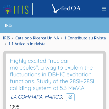
IRIS
IRIS
Catalogo Ricerca UniNA
1 Contributo su Rivista
1.1 Articolo in rivista
Highly excited "nuclear
molecules": a way to explain the
fluctuations in DBHIC excitation
functions. Study of the 28Si+28Si
colliding system at 5.3 MeV.A
LA COMMARA, MARCO
;
1995