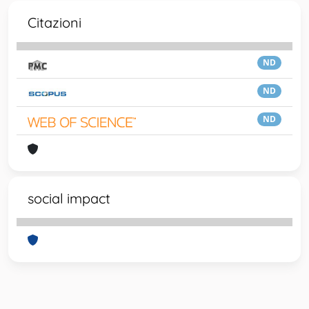
Citazioni
ND
ND
ND
social impact