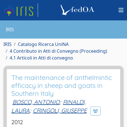
IRIS
IRIS
Catalogo Ricerca UniNA
4 Contributo in Atti di Convegno (Proceeding)
4.1 Articoli in Atti di convegno
The maintenance of anthelmintic
efficacy in sheep and goats in
Southern Italy
BOSCO, ANTONIO
;
RINALDI,
LAURA
;
CRINGOLI, GIUSEPPE
2012