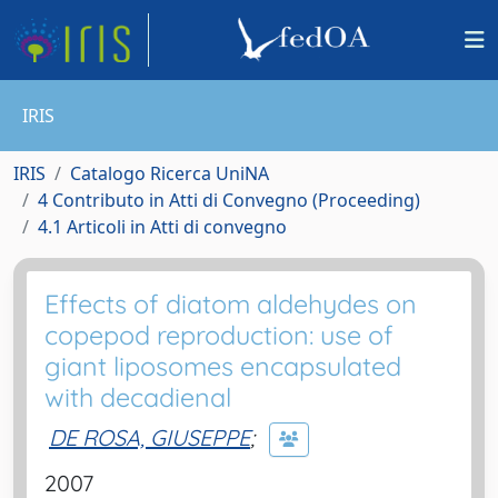
IRIS
IRIS
Catalogo Ricerca UniNA
4 Contributo in Atti di Convegno (Proceeding)
4.1 Articoli in Atti di convegno
Effects of diatom aldehydes on
copepod reproduction: use of
giant liposomes encapsulated
with decadienal
DE ROSA, GIUSEPPE
;
2007