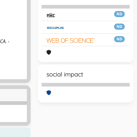
ND
ND
ND
CA. -
social impact