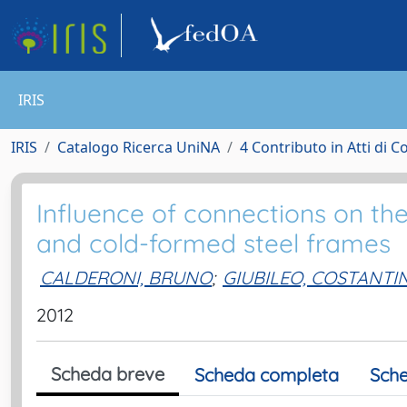
IRIS
IRIS
Catalogo Ricerca UniNA
4 Contributo in Atti di 
Influence of connections on the
and cold-formed steel frames
CALDERONI, BRUNO
;
GIUBILEO, COSTANTI
2012
Scheda breve
Scheda completa
Sche