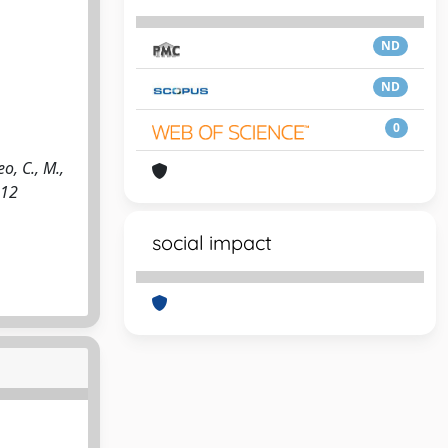
ND
ND
0
o, C., M.,
012
social impact