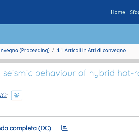
Home
Sfo
Convegno (Proceeding)
4.1 Articoli in Atti di convegno
 seismic behaviour of hybrid hot-r
NO
;
da completa (DC)