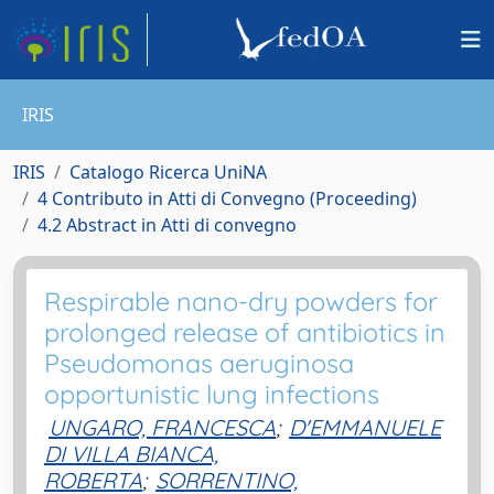
IRIS
IRIS
Catalogo Ricerca UniNA
4 Contributo in Atti di Convegno (Proceeding)
4.2 Abstract in Atti di convegno
Respirable nano-dry powders for
prolonged release of antibiotics in
Pseudomonas aeruginosa
opportunistic lung infections
UNGARO, FRANCESCA
;
D'EMMANUELE
DI VILLA BIANCA,
ROBERTA
;
SORRENTINO,