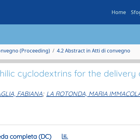
Home
Sfo
Convegno (Proceeding)
4.2 Abstract in Atti di convegno
ic cyclodextrins for the delivery 
GLIA, FABIANA
;
LA ROTONDA, MARIA IMMACOL
da completa (DC)