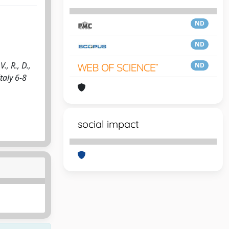
ND
ND
., R., D.,
ND
taly 6-8
social impact