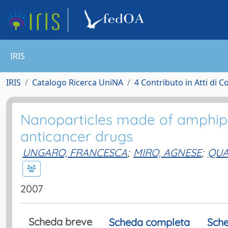
IRIS
IRIS
Catalogo Ricerca UniNA
4 Contributo in Atti di 
Nanoparticles made of amphiphil
anticancer drugs
UNGARO, FRANCESCA
;
MIRO, AGNESE
;
QUA
2007
Scheda breve
Scheda completa
Sche