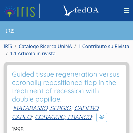
IRIS
IRIS
Catalogo Ricerca UniNA
1 Contributo su Rivista
1.1 Articolo in rivista
Guided tissue regeneration versus
coronally repositioned flap in the
treatment of recession with
double papillae.
MATARASSO, SERGIO
;
CAFIERO,
CARLO
;
CORAGGIO, FRANCO
;
1998