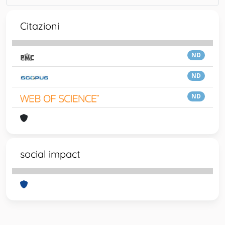
Citazioni
ND
ND
ND
social impact