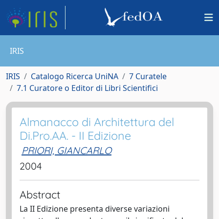
IRIS
IRIS
Catalogo Ricerca UniNA
7 Curatele
7.1 Curatore o Editor di Libri Scientifici
Almanacco di Architettura del
Di.Pro.AA. - II Edizione
PRIORI, GIANCARLO
2004
Abstract
La II Edizione presenta diverse variazioni