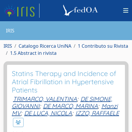
IRIS
IRIS
Catalogo Ricerca UniNA
1 Contributo su Rivista
1.5 Abstract in rivista
Statins Therapy and Incidence of
Atrial Fibrillation in Hypertensive
Patients
TRIMARCO, VALENTINA
;
DE SIMONE,
GIOVANNI
;
DE MARCO, MARINA
;
Manzi
MV
;
DE LUCA, NICOLA
;
IZZO, RAFFAELE