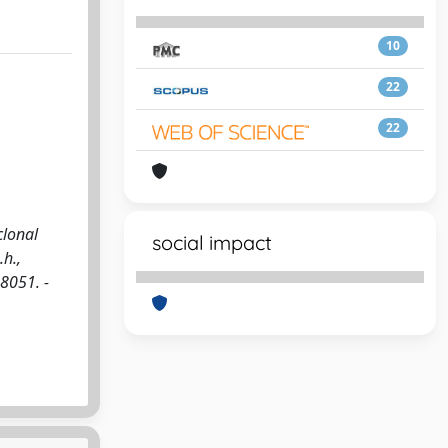
10
22
22
clonal
social impact
h.,
-8051. -