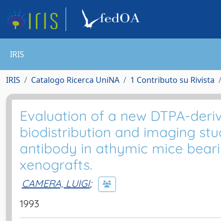
IRIS
IRIS
Catalogo Ricerca UniNA
1 Contributo su Rivista
Evaluation of a new DTPA-deriv
biodistribution and imaging stu
antibody in athymic mice bea
xenografts.
CAMERA, LUIGI
;
1993