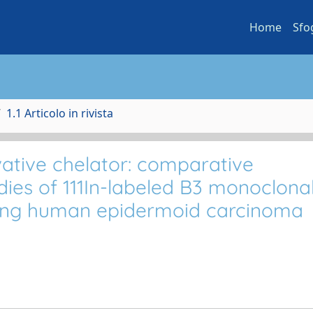
Home
Sfo
1.1 Articolo in rivista
ative chelator: comparative
dies of 111In-labeled B3 monoclona
ring human epidermoid carcinoma