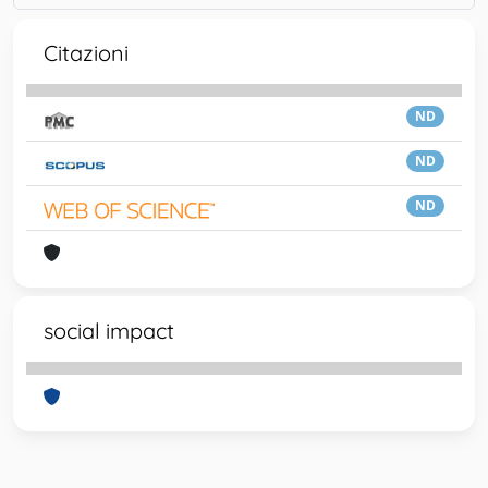
Citazioni
ND
ND
ND
social impact