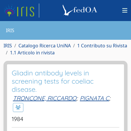
IRIS
IRIS
Catalogo Ricerca UniNA
1 Contributo su Rivista
1.1 Articolo in rivista
Gliadin antibody levels in
screening tests for coeliac
disease.
TRONCONE, RICCARDO
;
PIGNATA C
;
1984