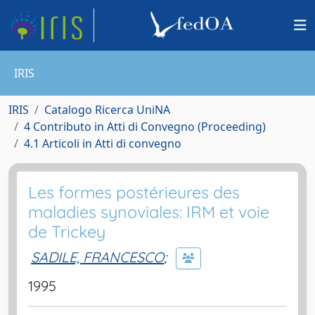
IRIS
IRIS
Catalogo Ricerca UniNA
4 Contributo in Atti di Convegno (Proceeding)
4.1 Articoli in Atti di convegno
Les formes postérieures des
maladies synoviales: IRM et voie
de Trickey
SADILE, FRANCESCO
;
1995