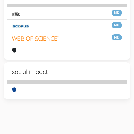
ND
ND
ND
social impact
Powered by
IRIS
-
about IRIS
-