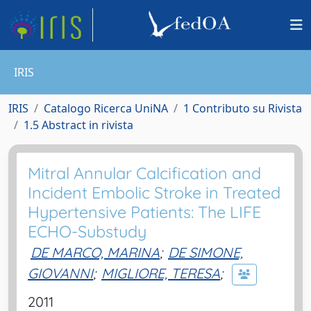
IRIS
IRIS
Catalogo Ricerca UniNA
1 Contributo su Rivista
1.5 Abstract in rivista
Mitral Annular Calcification and
Incident Embolic Stroke in Treated
Hypertensive Patients: The LIFE
ECHO-Substudy
DE MARCO, MARINA
;
DE SIMONE,
GIOVANNI
;
MIGLIORE, TERESA
;
2011