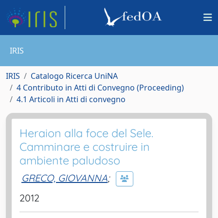
IRIS
IRIS
Catalogo Ricerca UniNA
4 Contributo in Atti di Convegno (Proceeding)
4.1 Articoli in Atti di convegno
Heraion alla foce del Sele.
Camminare e costruire in
ambiente paludoso
GRECO, GIOVANNA
;
2012