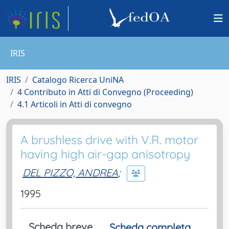
IRIS
IRIS
Catalogo Ricerca UniNA
4 Contributo in Atti di Convegno (Proceeding)
4.1 Articoli in Atti di convegno
A brushless drive with V.R. motor
having high air-gap anisotropy
DEL PIZZO, ANDREA
;
1995
Scheda breve
Scheda completa