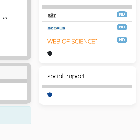
ND
p on
ND
ND
social impact