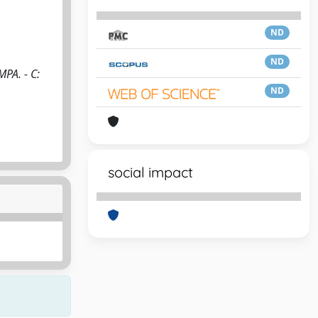
ND
ND
MPA. - C:
ND
social impact