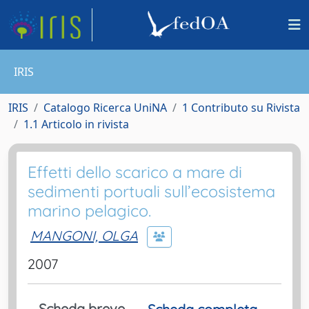
IRIS
IRIS
Catalogo Ricerca UniNA
1 Contributo su Rivista
1.1 Articolo in rivista
Effetti dello scarico a mare di
sedimenti portuali sull’ecosistema
marino pelagico.
MANGONI, OLGA
2007
Scheda breve