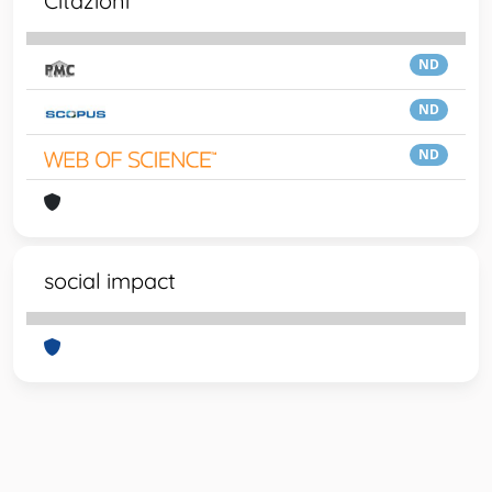
Citazioni
ND
ND
ND
social impact
Powered by
IRIS
-
about IRIS
-