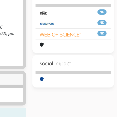
ND
ND
IC
002), pp.
ND
social impact