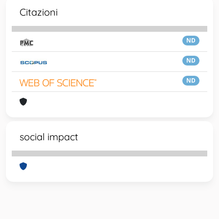
Citazioni
ND
ND
ND
social impact