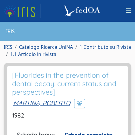
IRIS
IRIS
Catalogo Ricerca UniNA
1 Contributo su Rivista
1.1 Articolo in rivista
[Fluorides in the prevention of
dental decay: current status and
perspectives].
MARTINA, ROBERTO
1982
Scheda breve