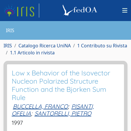
IRIS
IRIS
Catalogo Ricerca UniNA
1 Contributo su Rivista
1.1 Articolo in rivista
Low x Behavior of the Isovector
Nucleon Polarized Structure
Function and the Bjorken Sum
Rule
BUCCELLA, FRANCO
;
PISANTI,
OFELIA
;
SANTORELLI, PIETRO
1997