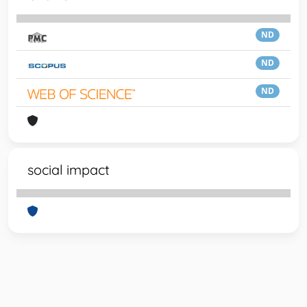
ND
ND
ND
social impact
Powered by
IRIS
-
about IRIS
-