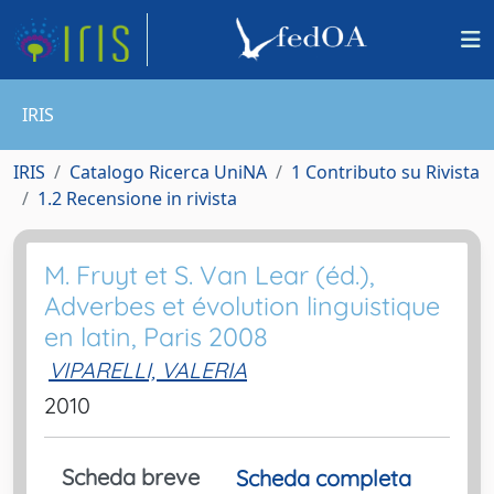
IRIS
IRIS
Catalogo Ricerca UniNA
1 Contributo su Rivista
1.2 Recensione in rivista
M. Fruyt et S. Van Lear (éd.),
Adverbes et évolution linguistique
en latin, Paris 2008
VIPARELLI, VALERIA
2010
Scheda breve
Scheda completa