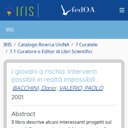
IRIS
IRIS
Catalogo Ricerca UniNA
7 Curatele
7.1 Curatore o Editor di Libri Scientifici
I giovani a rischio: Interventi
possibili in realtà impossibili
BACCHINI, Dario
;
VALERIO, PAOLO
2001
Abstract
Il libro descrive alcuni interessanti progetti sul