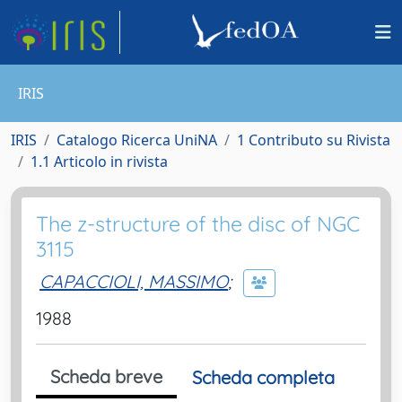
IRIS
IRIS
Catalogo Ricerca UniNA
1 Contributo su Rivista
1.1 Articolo in rivista
The z-structure of the disc of NGC
3115
CAPACCIOLI, MASSIMO
;
1988
Scheda breve
Scheda completa