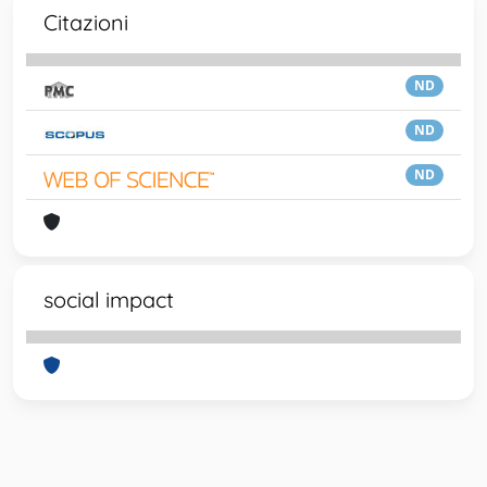
Citazioni
ND
ND
ND
social impact