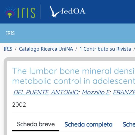
IRIS
IRIS
Catalogo Ricerca UniNA
1 Contributo su Rivista
The lumbar bone mineral densit
metabolic control in adolescents
DEL PUENTE, ANTONIO
;
Mozzillo E
;
FRANZE
2002
Scheda breve
Scheda completa
Sche