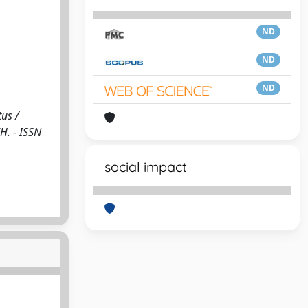
ND
ND
ND
tus /
H. - ISSN
social impact