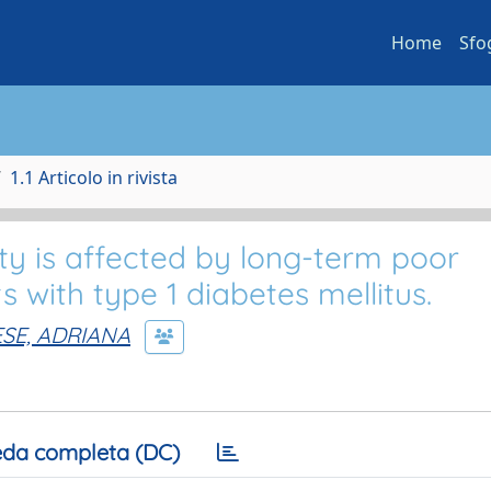
Home
Sfo
1.1 Articolo in rivista
y is affected by long-term poor
 with type 1 diabetes mellitus.
SE, ADRIANA
da completa (DC)