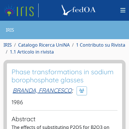
IRIS
IRIS
Catalogo Ricerca UniNA
1 Contributo su Rivista
1.1 Articolo in rivista
Phase transformations in sodium
borophosphate glasses
BRANDA, FRANCESCO
;
1986
Abstract
The effects of substituting P2O5 for B2O3 on