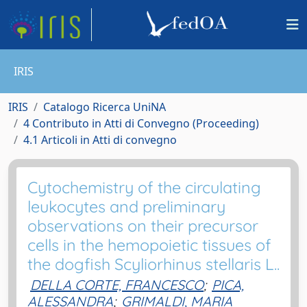
IRIS
IRIS
Catalogo Ricerca UniNA
4 Contributo in Atti di Convegno (Proceeding)
4.1 Articoli in Atti di convegno
Cytochemistry of the circulating
leukocytes and preliminary
observations on their precursor
cells in the hemopoietic tissues of
the dogfish Scyliorhinus stellaris L..
DELLA CORTE, FRANCESCO
;
PICA,
ALESSANDRA
;
GRIMALDI, MARIA