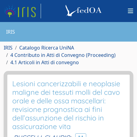
IRIS
IRIS
Catalogo Ricerca UniNA
4 Contributo in Atti di Convegno (Proceeding)
4.1 Articoli in Atti di convegno
Lesioni cancerizzabili e neoplasie
maligne dei tessuti molli del cavo
orale e delle ossa mascellari:
revisione prognostica ai fini
dell’assunzione del rischio in
assicurazione vita