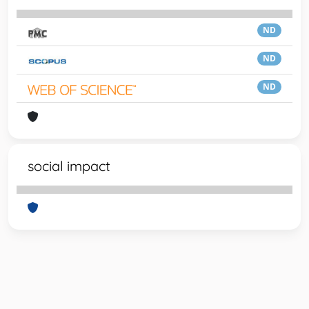
ND
ND
ND
social impact
Powered by
IRIS
-
about IRIS
-