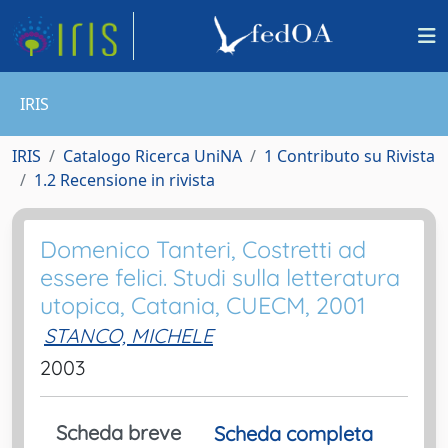
IRIS
IRIS
Catalogo Ricerca UniNA
1 Contributo su Rivista
1.2 Recensione in rivista
Domenico Tanteri, Costretti ad
essere felici. Studi sulla letteratura
utopica, Catania, CUECM, 2001
STANCO, MICHELE
2003
Scheda breve
Scheda completa