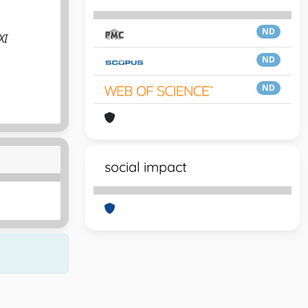
ND
XI
ND
ND
social impact