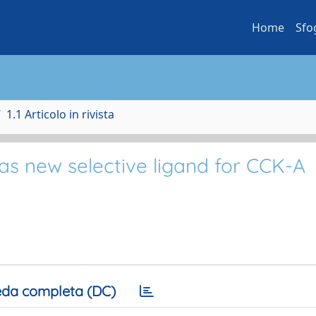
Home
Sfo
1.1 Articolo in rivista
as new selective ligand for CCK-A
da completa (DC)