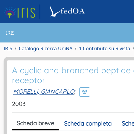
IRIS
IRIS
Catalogo Ricerca UniNA
1 Contributo su Rivista
A cyclic and branched peptide 
receptor
MORELLI, GIANCARLO
;
2003
Scheda breve
Scheda completa
Sche