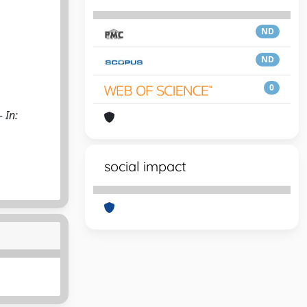
ND
ND
0
- In:
social impact