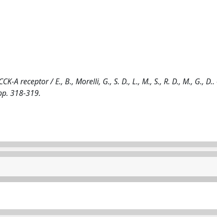
 receptor / E., B., Morelli, G., S. D., L., M., S., R. D., M., G., D.. 
pp. 318-319.