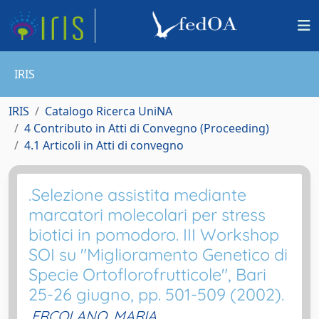
IRIS
IRIS
Catalogo Ricerca UniNA
4 Contributo in Atti di Convegno (Proceeding)
4.1 Articoli in Atti di convegno
.Selezione assistita mediante
marcatori molecolari per stress
biotici in pomodoro. III Workshop
SOI su "Miglioramento Genetico di
Specie Ortoflorofrutticole", Bari
25-26 giugno, pp. 501-509 (2002).
ERCOLANO, MARIA