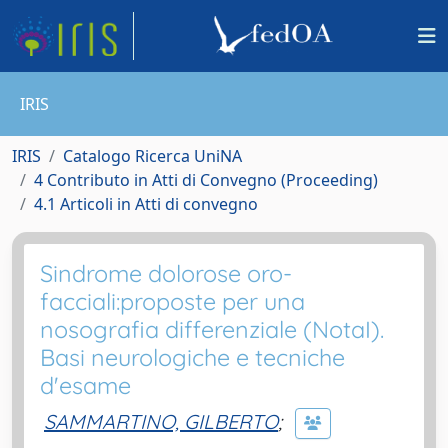
IRIS
IRIS
Catalogo Ricerca UniNA
4 Contributo in Atti di Convegno (Proceeding)
4.1 Articoli in Atti di convegno
Sindrome dolorose oro-
facciali:proposte per una
nosografia differenziale (NotaI).
Basi neurologiche e tecniche
d'esame
SAMMARTINO, GILBERTO
;