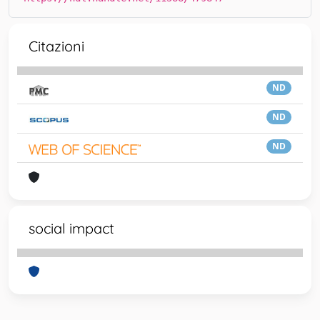
Citazioni
ND
ND
ND
social impact