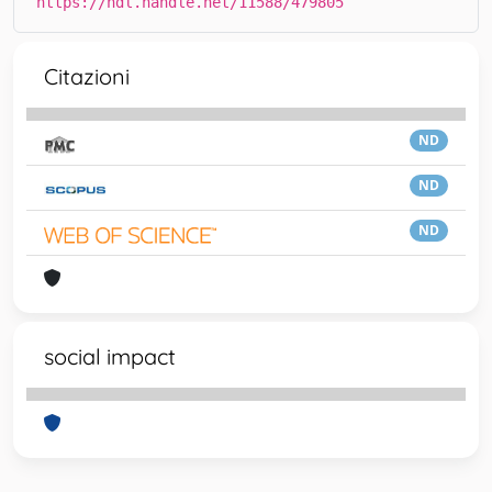
https://hdl.handle.net/11588/479805
Citazioni
ND
ND
ND
social impact