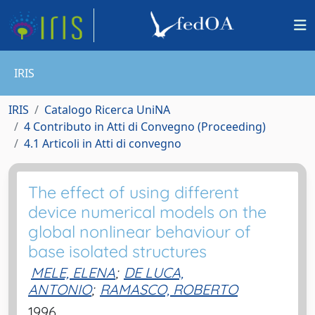
IRIS
IRIS
Catalogo Ricerca UniNA
4 Contributo in Atti di Convegno (Proceeding)
4.1 Articoli in Atti di convegno
The effect of using different
device numerical models on the
global nonlinear behaviour of
base isolated structures
MELE, ELENA
;
DE LUCA,
ANTONIO
;
RAMASCO, ROBERTO
1996