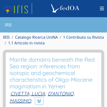
IRIS
IRIS
Catalogo Ricerca UniNA
1 Contributo su Rivista
1.1 Articolo in rivista
Mantle domains beneath the Red
Sea region: inferences from
isotopic and geochemical
characteristics of Oligo-Miocene
magmatism in Yemen
CIVETTA, LUCIA
;
D'ANTONIO,
MASSIMO
;