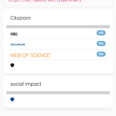
https://hdl.handle.net/11588/479673
Citazioni
ND
ND
ND
social impact