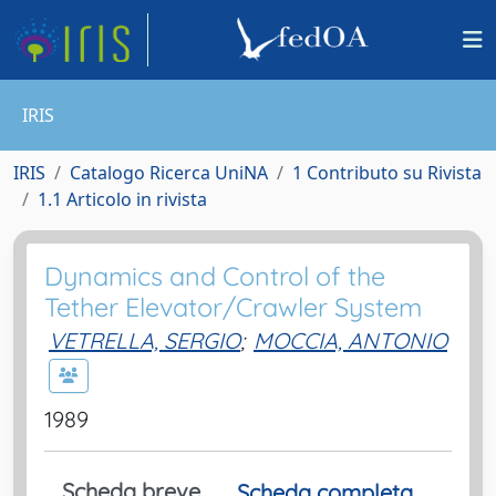
IRIS
IRIS
Catalogo Ricerca UniNA
1 Contributo su Rivista
1.1 Articolo in rivista
Dynamics and Control of the
Tether Elevator/Crawler System
VETRELLA, SERGIO
;
MOCCIA, ANTONIO
1989
Scheda breve
Scheda completa