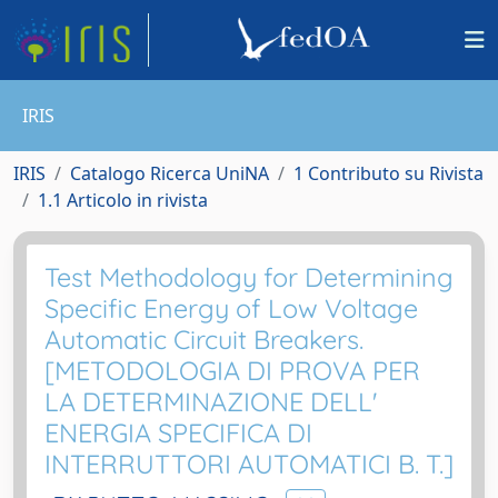
IRIS
IRIS
Catalogo Ricerca UniNA
1 Contributo su Rivista
1.1 Articolo in rivista
Test Methodology for Determining
Specific Energy of Low Voltage
Automatic Circuit Breakers.
[METODOLOGIA DI PROVA PER
LA DETERMINAZIONE DELL'
ENERGIA SPECIFICA DI
INTERRUTTORI AUTOMATICI B. T.]