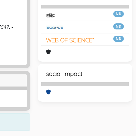
ND
547. -
ND
ND
social impact