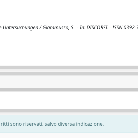
 Untersuchungen / Giammusso, S.. - In: DISCORSI. - ISSN 0392-7
ritti sono riservati, salvo diversa indicazione.