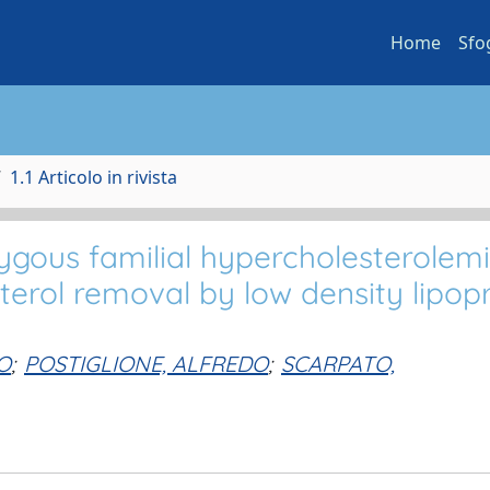
Home
Sfo
1.1 Articolo in rivista
gous familial hypercholesterolemi
terol removal by low density lipop
O
;
POSTIGLIONE, ALFREDO
;
SCARPATO,