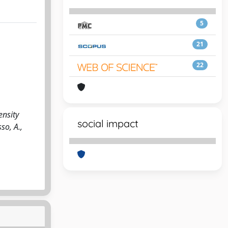
5
21
22
ensity
social impact
so, A.,