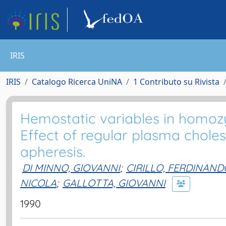
IRIS
IRIS
Catalogo Ricerca UniNA
1 Contributo su Rivista
Hemostatic variables in homozy
Effect of regular plasma choles
apheresis.
DI MINNO, GIOVANNI
;
CIRILLO, FERDINAND
NICOLA
;
GALLOTTA, GIOVANNI
1990