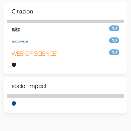
Citazioni
ND
ND
ND
social impact