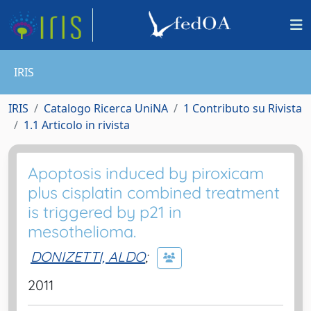
IRIS
IRIS
Catalogo Ricerca UniNA
1 Contributo su Rivista
1.1 Articolo in rivista
Apoptosis induced by piroxicam
plus cisplatin combined treatment
is triggered by p21 in
mesothelioma.
DONIZETTI, ALDO
;
2011