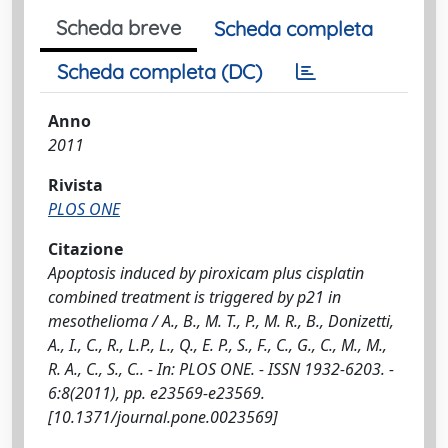
Scheda breve
Scheda completa
Scheda completa (DC)
Anno
2011
Rivista
PLOS ONE
Citazione
Apoptosis induced by piroxicam plus cisplatin
combined treatment is triggered by p21 in
mesothelioma / A., B., M. T., P., M. R., B., Donizetti,
A., I., C., R., L.P., L., Q., E. P., S., F., C., G., C., M., M.,
R. A., C., S., C.. - In: PLOS ONE. - ISSN 1932-6203. -
6:8(2011), pp. e23569-e23569.
[10.1371/journal.pone.0023569]