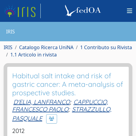
IRIS
IRIS
Catalogo Ricerca UniNA
1 Contributo su Rivista
1.1 Articolo in rivista
Habitual salt intake and risk of
gastric cancer: A meta-analysis of
prospective studies.
D'ELIA, LANFRANCO
;
CAPPUCCIO,
FRANCESCO PAOLO
;
STRAZZULLO,
PASQUALE
2012