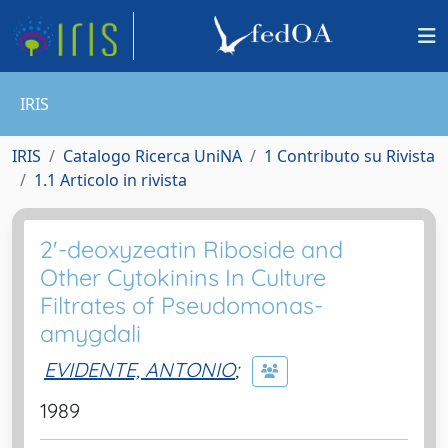
IRIS
IRIS
Catalogo Ricerca UniNA
1 Contributo su Rivista
1.1 Articolo in rivista
2'-deoxyzeatin Riboside and
Other Cytokinins In Culture
Filtrates of Pseudomonas-
amygdali
EVIDENTE, ANTONIO
;
1989